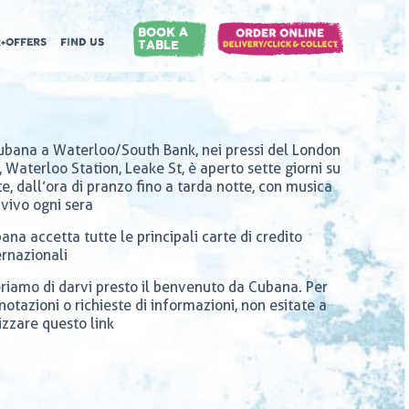
BOOK A
+OFFERS
FIND US
TABLE
ubana a Waterloo/South Bank, nei pressi del London
, Waterloo Station, Leake St, è aperto sette giorni su
te, dall’ora di pranzo fino a tarda notte, con musica
 vivo ogni sera
ana accetta tutte le principali carte di credito
ernazionali
riamo di darvi presto il benvenuto da Cubana. Per
notazioni o richieste di informazioni, non esitate a
lizzare questo link