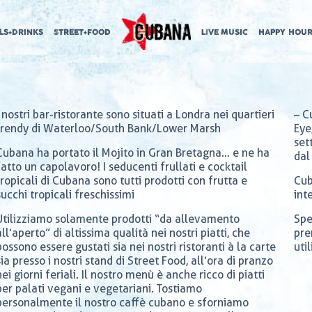
LS+DRINKS
STREET+FOOD
LIVE MUSIC
HAPPY HOUR
I nostri bar-ristorante sono situati a Londra nei quartieri
– C
trendy di Waterloo/South Bank/Lower Marsh
Eye
set
Cubana ha portato il Mojito in Gran Bretagna… e ne ha
dal
fatto un capolavoro! I seducenti frullati e cocktail
tropicali di Cubana sono tutti prodotti con frutta e
Cub
succhi tropicali freschissimi
int
Utilizziamo solamente prodotti “da allevamento
Spe
all’aperto” di altissima qualità nei nostri piatti, che
pre
possono essere gustati sia nei nostri ristoranti à la carte
uti
sia presso i nostri stand di Street Food, all’ora di pranzo
nei giorni feriali. Il nostro menù è anche ricco di piatti
per palati vegani e vegetariani. Tostiamo
personalmente il nostro caffè cubano e sforniamo